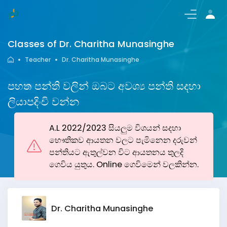
Login/Register
Classes of Dr. Charitha Munasinghe
Teacher
Dr. Charitha Munasinghe
පහත පන්ති වලින් ඔබට අවශ්‍ය පන්ති සදහා
ලියාපදිංචි වන්න
A.L 2022/2023 සියලුම විශයන් සදහා
භෞතිකව ආයතන වලට පැමිනෙන දරුවන්
පන්තියට ඇතුල්වන විට ආයතනය තුලදි
ගෙවිය යුතුය. Online ගෙවිමෙන් වලකින්න.
Dr. Charitha Munasinghe