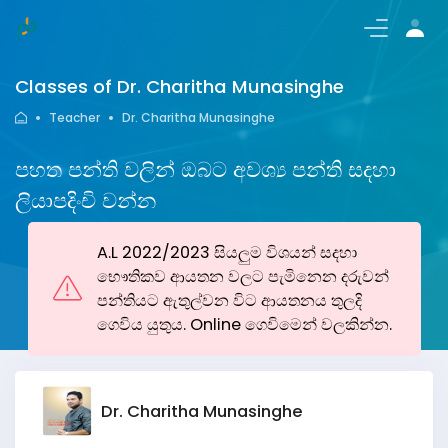
Login/Register
Classes of Dr. Charitha Munasinghe
Teacher
Dr. Charitha Munasinghe
පහත පන්ති වලින් ඔබට අවශ්‍ය පන්ති සදහා
ලියාපදිංචි වන්න
A.L 2022/2023 සියලුම විශයන් සදහා
භෞතිකව ආයතන වලට පැමිනෙන දරුවන්
පන්තියට ඇතුල්වන විට ආයතනය තුලදි
ගෙවිය යුතුය. Online ගෙවිමෙන් වලකින්න.
Dr. Charitha Munasinghe