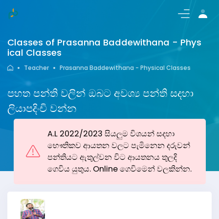
Login/Register
Classes of Prasanna Baddewithana - Phys
ical Classes
Teacher
Prasanna Baddewithana - Physical Classes
පහත පන්ති වලින් ඔබට අවශ්‍ය පන්ති සදහා
ලියාපදිංචි වන්න
A.L 2022/2023 සියලුම විශයන් සදහා
භෞතිකව ආයතන වලට පැමිනෙන දරුවන්
පන්තියට ඇතුල්වන විට ආයතනය තුලදි
ගෙවිය යුතුය. Online ගෙවිමෙන් වලකින්න.